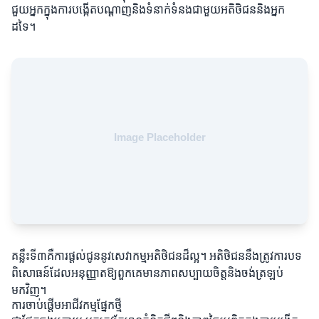
ជួយអ្នកក្នុងការបង្កើតបណ្តាញនិងទំនាក់ទំនងជាមួយអតិថិជននិងអ្នក
ដទៃ។
គន្លឹះទី៣គឺការផ្តល់ជូននូវសេវាកម្មអតិថិជនដ៏ល្អ។ អតិថិជននឹងត្រូវការបទ
ពិសោធន៍ដែលអនុញ្ញាតឱ្យពួកគេមានភាពសប្បាយចិត្តនិងចង់ត្រឡប់
មកវិញ។
ការចាប់ផ្តើមអាជីវកម្មផ្នែកថ្មី