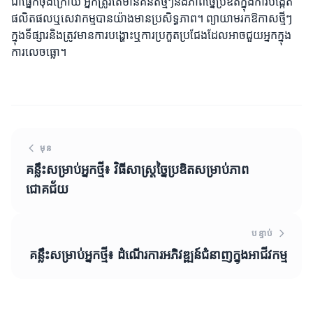
ជាផ្នែកចុងក្រោយ អ្នកត្រូវតែមានគំនិតថ្មីៗនិងភាពច្នៃប្រឌិតក្នុងការបង្កើត
ផលិតផលឬសេវាកម្មបានយ៉ាងមានប្រសិទ្ធភាព។ ព្យាយាមរកឱកាសថ្មីៗ
ក្នុងទីផ្សារនិងត្រូវមានការបង្ហោះឬការប្រកួតប្រជែងដែលអាចជួយអ្នកក្នុង
ការលេចធ្លោ។
មុន
គន្លឹះសម្រាប់អ្នកថ្មី៖ វិធីសាស្ត្រច្នៃប្រឌិតសម្រាប់ភាព
ជោគជ័យ
បន្ទាប់
គន្លឹះសម្រាប់អ្នកថ្មី៖ ដំណើរការអភិវឌ្ឍន៍ជំនាញក្នុងអាជីវកម្ម