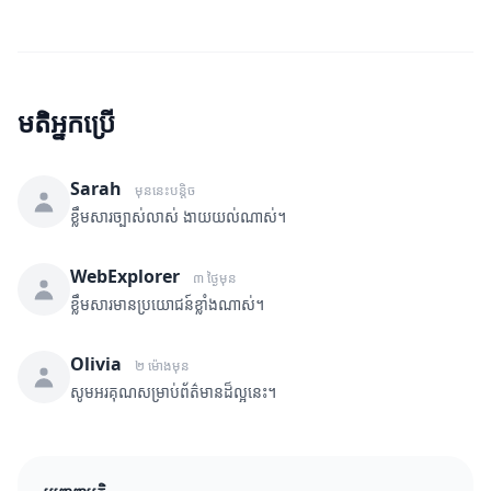
មតិអ្នកប្រើ
Sarah
មុននេះបន្តិច
ខ្លឹមសារច្បាស់លាស់ ងាយយល់ណាស់។
WebExplorer
៣ ថ្ងៃមុន
ខ្លឹមសារមានប្រយោជន៍ខ្លាំងណាស់។
Olivia
២ ម៉ោងមុន
សូមអរគុណសម្រាប់ព័ត៌មានដ៏ល្អនេះ។