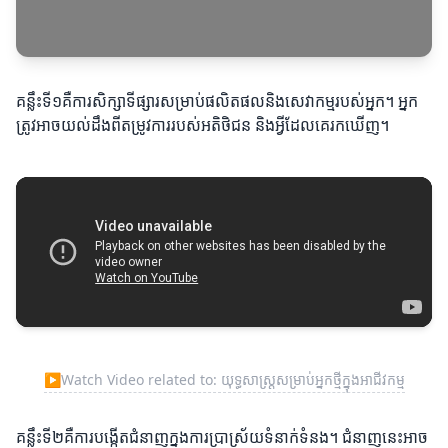
គន្លឹះទី១គឺការសិក្សាទីផ្សារសម្រាប់ផលិតផលនិងសេវាកម្មរបស់អ្នក។ អ្នក
ត្រូវអាចយល់ដឹងពីតម្រូវការរបស់អតិថិជន និងអ្វីដែលគេរកឃើញ។
▶
Watch Video related to: យុទ្ធសាស្ត្រសម្រាប់អ្នកថ្មីក្នុងអាជីវកម្ម
គន្លឹះទី២គឺការបង្កើតជំនាញក្នុងការប្រាស្រ័យទំនាក់ទំនង។ ជំនាញនេះអាច