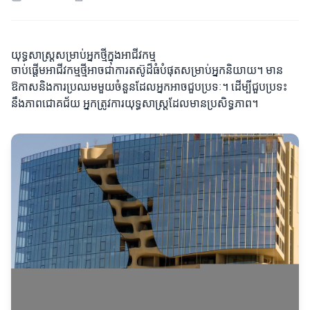
យុទ្ធសាស្ត្រសម្រាប់អ្នកថ្មីក្នុងអាជីវកម្ម
ចាប់ផ្តើមអាជីវកម្មថ្មីអាចជាការតស៊ូដ៏ធំបំផុតសម្រាប់អ្នកនិយាយ។ មាន
ឱកាសនិងការប្រឈមមួយចំនួនដែលអ្នកអាចជួបប្រទៈ។ ដើម្បីជួបប្រទះ
នឹងភាពជោគជ័យ អ្នកត្រូវការយុទ្ធសាស្ត្រដែលមានប្រសិទ្ធភាព។