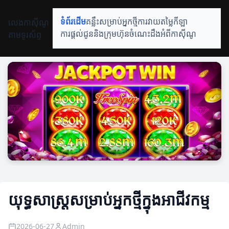
លេងកាស៊ីណូ
ទំព័រដើម
គន្លឹះសម្រាប់អ្នកថ្មី
ការវាយតម្លៃកីឡា
តាមទូរស័ព្ទ
ការផ្តល់ជូននិងក្រុមហ៊ុន
ចំណេះដឹងអំពីកាស៊ីណូ
យុទ្ធសាស្ត្រសម្រាប់អ្នកថ្មីក្នុងអាជីវកម្ម
2026-06-27
Admin