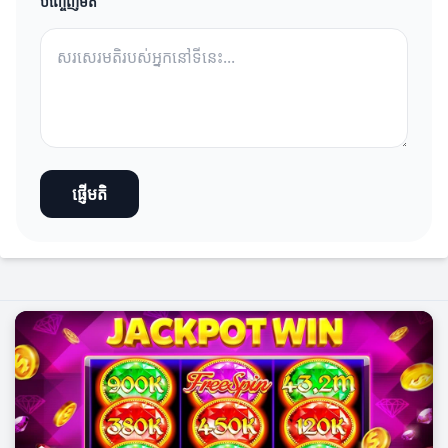
បញ្ចេញមតិ
ផ្ញើមតិ