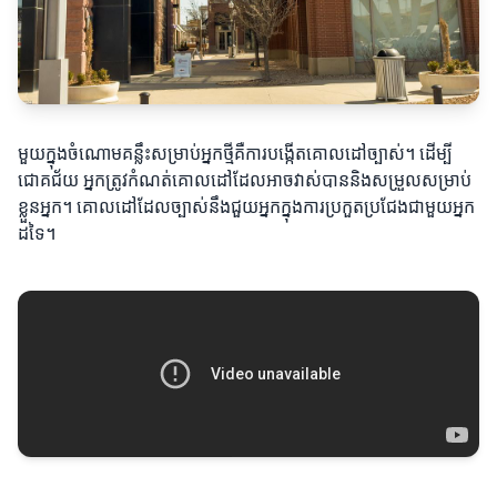
មួយក្នុងចំណោមគន្លឹះសម្រាប់អ្នកថ្មីគឺការបង្កើតគោលដៅច្បាស់។ ដើម្បី
ជោគជ័យ អ្នកត្រូវកំណត់គោលដៅដែលអាចវាស់បាននិងសម្រួលសម្រាប់
ខ្លួនអ្នក។ គោលដៅដែលច្បាស់នឹងជួយអ្នកក្នុងការប្រកួតប្រជែងជាមួយអ្នក
ដទៃ។