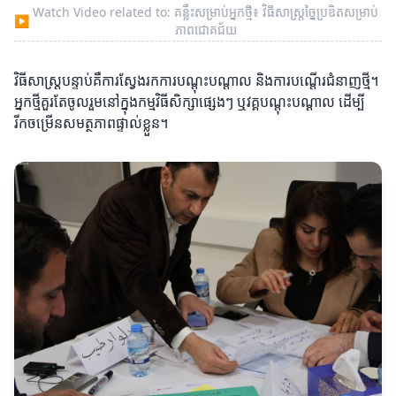
Watch Video related to: គន្លឹះសម្រាប់អ្នកថ្មី៖ វិធីសាស្ត្រច្នៃប្រឌិតសម្រាប់
▶
ភាពជោគជ័យ
វិធីសាស្ត្របន្ទាប់គឺការស្វែងរកការបណ្តុះបណ្តាល និងការបណ្តើរជំនាញថ្មី។
អ្នកថ្មីគួរតែចូលរួមនៅក្នុងកម្មវិធីសិក្សាផ្សេងៗ ឬវគ្គបណ្តុះបណ្តាល ដើម្បី
រីកចម្រើនសមត្ថភាពផ្ទាល់ខ្លួន។