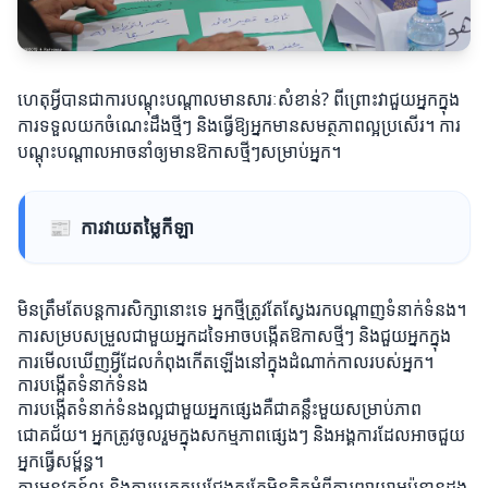
ហេតុអ្វីបានជាការបណ្តុះបណ្តាលមានសារៈសំខាន់? ពីព្រោះវាជួយអ្នកក្នុង
ការទទួលយកចំណេះដឹងថ្មីៗ និងធ្វើឱ្យអ្នកមានសមត្ថភាពល្អប្រសើរ។ ការ
បណ្តុះបណ្តាលអាចនាំឲ្យមានឱកាសថ្មីៗសម្រាប់អ្នក។
📰
ការវាយតម្លៃកីឡា
មិនត្រឹមតែបន្តការសិក្សានោះទេ អ្នកថ្មីត្រូវតែស្វែងរកបណ្តាញទំនាក់ទំនង។
ការសម្របសម្រួលជាមួយអ្នកដទៃអាចបង្កើតឱកាសថ្មីៗ និងជួយអ្នកក្នុង
ការមើលឃើញអ្វីដែលកំពុងកើតឡើងនៅក្នុងដំណាក់កាលរបស់អ្នក។
ការបង្កើតទំនាក់ទំនង
ការបង្កើតទំនាក់ទំនងល្អជាមួយអ្នកផ្សេងគឺជាគន្លឹះមួយសម្រាប់ភាព
ជោគជ័យ។ អ្នកត្រូវចូលរួមក្នុងសកម្មភាពផ្សេងៗ និងអង្គការដែលអាចជួយ
អ្នកធ្វើសម្ព័ន្ធ។
ការអនុវត្តន៍ល្អ និងការប្រកួតប្រជែងគួរតែមិនគិតអំពីការព្យាយាមប៉ុន្មានដង