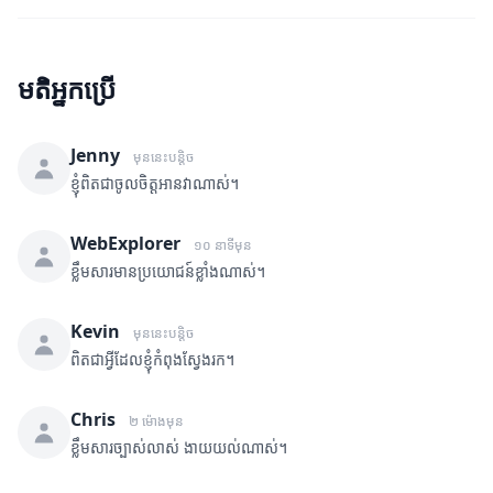
មតិអ្នកប្រើ
Jenny
មុននេះបន្តិច
ខ្ញុំពិតជាចូលចិត្តអានវាណាស់។
WebExplorer
១០ នាទីមុន
ខ្លឹមសារមានប្រយោជន៍ខ្លាំងណាស់។
Kevin
មុននេះបន្តិច
ពិតជាអ្វីដែលខ្ញុំកំពុងស្វែងរក។
Chris
២ ម៉ោងមុន
ខ្លឹមសារច្បាស់លាស់ ងាយយល់ណាស់។