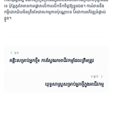
ទេ ប៉ុន្តែគួរតែមានការផ្តោតលើការលើកទឹកចិត្តឱ្យខ្លួនឯង។ ការរំខាននឹង
កម្ចីជោគជ័យមិនត្រឹមតែជាសកម្មភាពប៉ុណ្ណោះទេ តែជាការអភិវឌ្ឍន៍ផ្ទាល់
ខ្លួន។
មុន
គន្លឹះសម្រាប់អ្នកថ្មី៖ ការស្វែងរកអាជីវកម្មដែលត្រឹមត្រូវ
បន្ទាប់
យុទ្ធសាស្ត្រសម្រាប់អ្នកថ្មីក្នុងអាជីវកម្ម