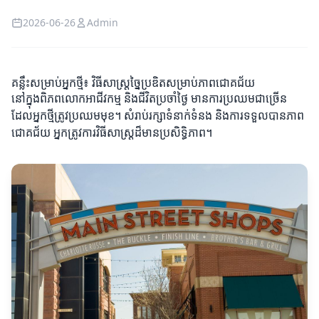
2026-06-26
Admin
គន្លឹះសម្រាប់អ្នកថ្មី៖ វិធីសាស្ត្រច្នៃប្រឌិតសម្រាប់ភាពជោគជ័យ
នៅក្នុងពិភពលោកអាជីវកម្ម និងជីវិតប្រចាំថ្ងៃ មានការប្រឈមជាច្រើន
ដែលអ្នកថ្មីត្រូវប្រឈមមុខ។ សំរាប់រក្សាទំនាក់ទំនង និងការទទួលបានភាព
ជោគជ័យ អ្នកត្រូវការវិធីសាស្ត្រដ៏មានប្រសិទ្ធិភាព។