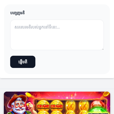
បញ្ចេញមតិ
ផ្ញើមតិ