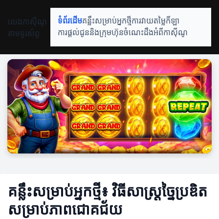
លេងកាស៊ីណូ
ទំព័រដើម
គន្លឹះសម្រាប់អ្នកថ្មី
ការវាយតម្លៃកីឡា
តាមទូរស័ព្ទ
ការផ្តល់ជូននិងក្រុមហ៊ុន
ចំណេះដឹងអំពីកាស៊ីណូ
គន្លឹះសម្រាប់អ្នកថ្មី៖ វិធីសាស្ត្រច្នៃប្រឌិត
សម្រាប់ភាពជោគជ័យ