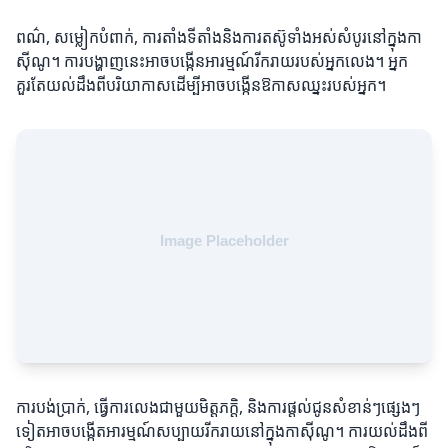
ពណ៌, សម្លៀកបំពាក់, ការតាំងទីតាំងនិងការតស៊ូទាំងអស់សំបូរនៅក្នុងកា
ស៊ីណូ។ ការបង្ហាញនេះអាចបង្កើនអារម្មណ៍រីករាយរបស់អ្នកលេង។ អ្នក
គួរតែយល់ដឹងពីបរិយាកាសដើម្បីអាចបង្កើនឱកាសឈ្នះរបស់អ្នក។
ការបង់ប្រាក់, ធ្វើការលេងជាមួយមិត្តភក្តិ, និងការផ្តល់ជូនសំខាន់ៗផ្សេងៗ
ទៀតអាចបង្កើតអារម្មណ៍សប្បាយរីករាយនៅក្នុងកាស៊ីណូ។ ការយល់ដឹងពី