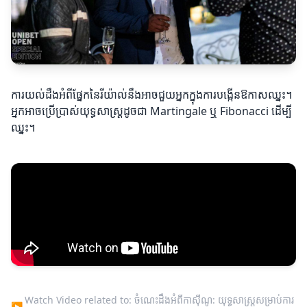
ការយល់ដឹងអំពីផ្នែកនៃរីយ៉ាល់នឹងអាចជួយអ្នកក្នុងការបង្កើនឱកាសឈ្នះ។
អ្នកអាចប្រើប្រាស់យុទ្ធសាស្ត្រដូចជា Martingale ឬ Fibonacci ដើម្បី
ឈ្នះ។
Watch Video related to: ចំណេះដឹងអំពីកាស៊ីណូ: យុទ្ធសាស្ត្រសម្រាប់ការ
▶