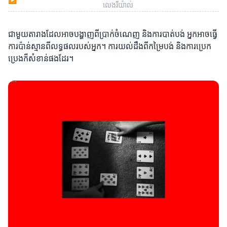
លេងរីយ៉ាល់
ជាមួយតារាងដែលអាចបង្ហាញពីប្រាក់ចំណេញ និងការបាត់បង់ អ្នកអាចធ្វើ
ការប៉ាន់ស្មានពីលទ្ធផលរបស់អ្នក។ ការយល់ដឹងពីកម្រៃបង់ និងការប្រេក
ប្រេងក៏សំខាន់ផងដែរ។